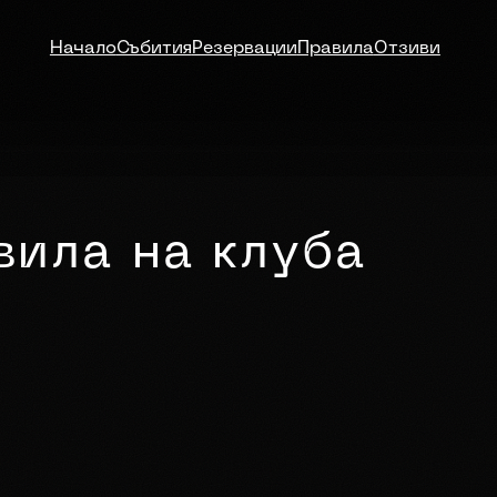
Начало
Събития
Резервации
Правила
Отзиви
вила на клуба