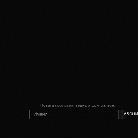
Новата програма, веднага щом излезе.
АБОНИ