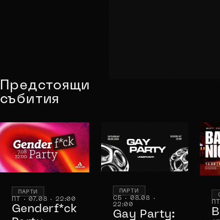
Предстоящи
събития
ПАРТИ
ПАРТИ
СБ · 08.08 ·
ПТ · 07.08 · 22:00
ПТ
22:00
Genderf*ck
B
Gay Party: