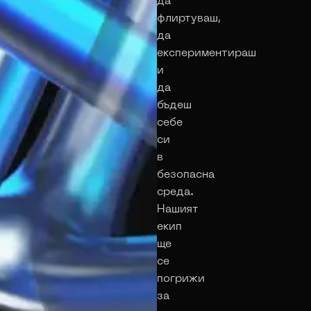
да
флиртуваш,
да
експериментираш
и
да
бъдеш
себе
си
в
безопасна
среда.
Нашият
екип
ще
се
погрижи
за