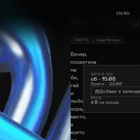
EN
/
BG
Bi+ Party
ПАРТИ
Gay Parties
Вечер,
посветена
на
ДАТА И ЧАС
би,
сб · 15.08
Врати · 22:00
гей
Добави в календ
и
ВХОД
любопитни
5
на входа
€
хора,
място,
в
което