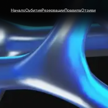
Начало
Събития
Резервации
Правила
Отзиви