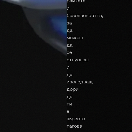
рамката
и
безопасността,
за
да
можеш
да
се
отпуснеш
и
да
изследваш,
дори
да
ти
е
първото
такова